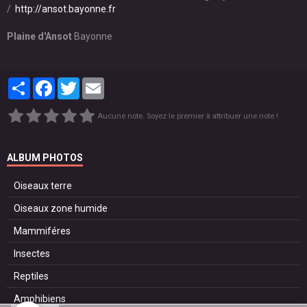
http://ansot.bayonne.fr
Plaine d'Ansot
Bayonne
Partager
Facebook
Twitter
Email
Aucune note. Soyez le premier à attribuer une note !
ALBUM PHOTOS
Oiseaux terre
Oiseaux zone humide
Mammiféres
Insectes
Reptiles
Amphibiens