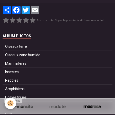
Partager
Facebook
Twitter
Email
Aucune note. Soyez le premier à attribuer une note !
ALBUM PHOTOS
Oiseaux terre
Oiseaux zone humide
Mammiféres
Insectes
Reptiles
Amphibiens
Domestiques
SPONSORS
Paysages
Surf