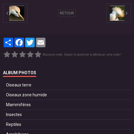
RETOUR
Partager
Facebook
Twitter
Email
Aucune note. Soyez le premier à attribuer une note !
ALBUM PHOTOS
Oiseaux terre
Oiseaux zone humide
Mammiféres
Insectes
Reptiles