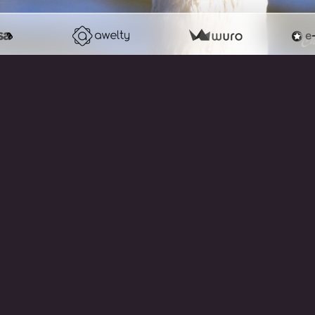
RETOUR
note !