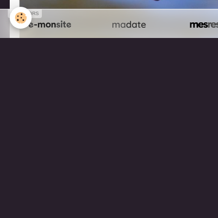
SPONSORS
Partager
Facebook
Twitter
Email
Aucune note. Soyez le premier à attribuer une 
Mentions légales
Gestion des cookies