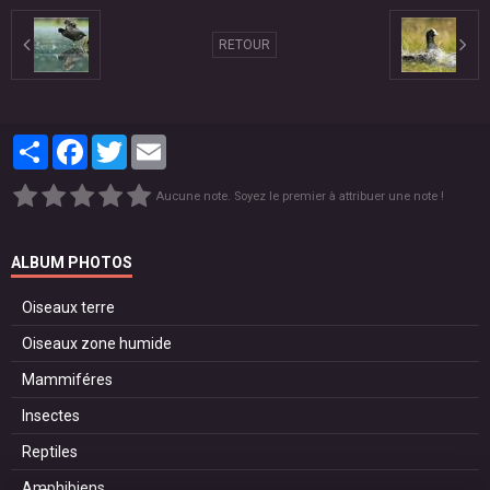
RETOUR
Partager
Facebook
Twitter
Email
Aucune note. Soyez le premier à attribuer une note !
ALBUM PHOTOS
Oiseaux terre
Oiseaux zone humide
Mammiféres
Insectes
Reptiles
Amphibiens