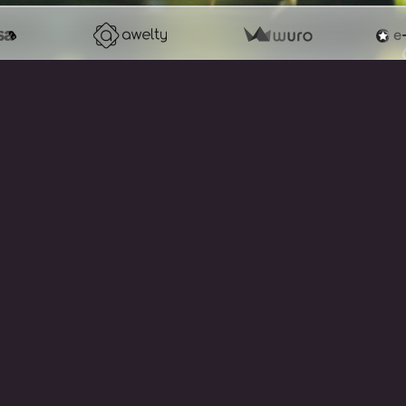
RETOUR
note !
er un site internet avec e-monsite
Signaler un contenu illicite sur ce 