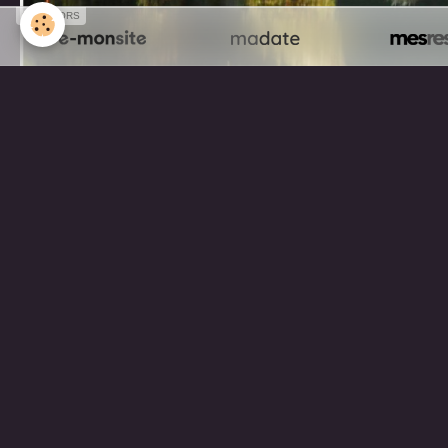
SPONSORS
Partager
Facebook
Twitter
Email
Aucune note. Soyez le premier à attribuer une 
Mentions légales
Gestion des cookies
Cré