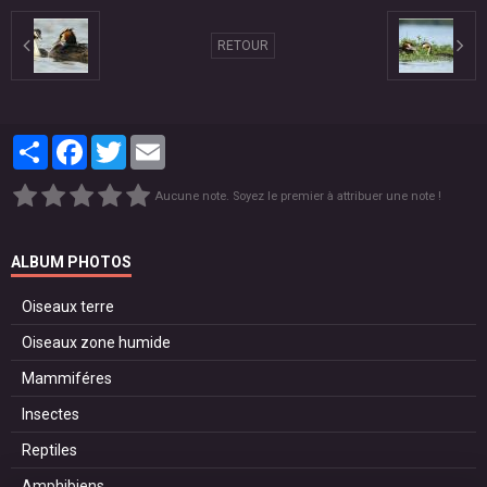
RETOUR
Partager
Facebook
Twitter
Email
Aucune note. Soyez le premier à attribuer une note !
ALBUM PHOTOS
Oiseaux terre
Oiseaux zone humide
Mammiféres
Insectes
Reptiles
Amphibiens