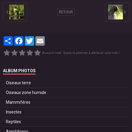
RETOUR
Partager
Facebook
Twitter
Email
Aucune note. Soyez le premier à attribuer une note !
ALBUM PHOTOS
Oiseaux terre
Oiseaux zone humide
Mammiféres
Insectes
Reptiles
Amphibiens