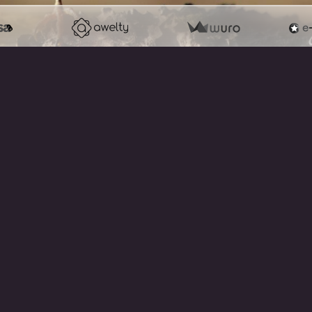
RETOUR
note !
er un site internet avec e-monsite
Signaler un contenu illicite sur ce 