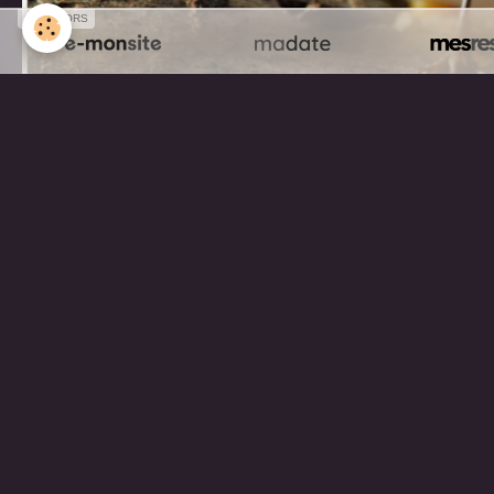
SPONSORS
Partager
Facebook
Twitter
Email
Aucune note. Soyez le premier à attribuer une 
Mentions légales
Gestion des cookies
Cré