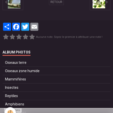
RETOUR
Partager
Facebook
Twitter
Email
Aucune note. Soyez le premier à attribuer une note !
ALBUM PHOTOS
Oiseaux terre
Oiseaux zone humide
Mammiféres
Insectes
Reptiles
Amphibiens
SPONSORS
Domestiques