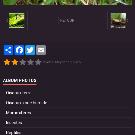
RETOUR
Partager
Facebook
Twitter
Email
2
votes. Moyenne
2
sur 5.
ALBUM PHOTOS
Oiseaux terre
Oiseaux zone humide
Mammiféres
Insectes
Reptiles