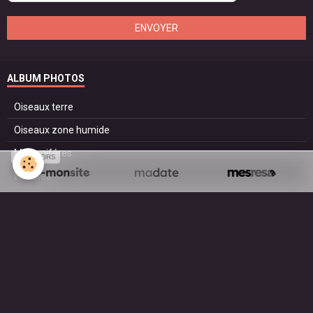
ENVOYER
ALBUM PHOTOS
Oiseaux terre
Oiseaux zone humide
Mammiféres
SPONSORS
Insectes
Reptiles
Amphibiens
Domestiques
Paysages
Surf